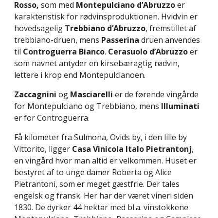
Rosso, 
som
med 
Montepulciano d’Abruzzo
 er 
karakteristisk for rødvinsproduktionen. Hvidvin er 
hovedsagelig 
Trebbiano d’Abruzzo
, fremstillet af 
trebbiano-druen, mens 
Passerina
 druen anvendes 
til 
Controguerra Bianco
. 
Cerasuolo d’Abruzzo
 er 
som navnet antyder en kirsebæragtig rødvin, 
lettere i krop end Montepulcianoen.
Zaccagnini
 og 
Masciarelli
 er de førende vingårde 
for Montepulciano og Trebbiano, mens 
Illuminati
er for Controguerra.
Få kilometer fra Sulmona, Ovids by, i den lille by 
Vittorito, ligger 
Casa Vinicola Italo Pietrantonj
, 
en vingård
hvor man altid er velkommen. Huset er 
bestyret af to unge damer Roberta og Alice 
Pietrantoni, som er meget gæstfrie. Der tales 
engelsk og fransk. Her har der været vineri siden 
1830. De dyrker 44 hektar med bl.a. vinstokkene 