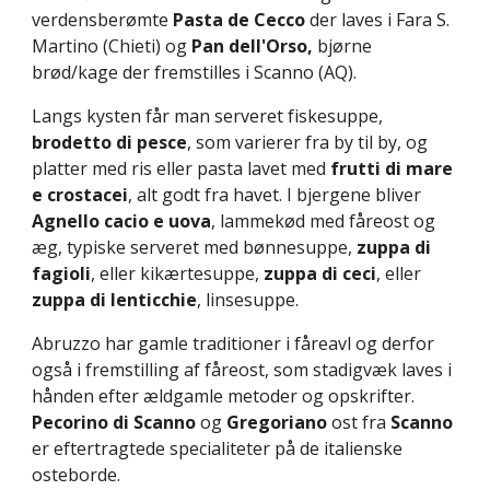
verdensberømte 
Pasta de Cecco
 der laves i Fara S. 
Martino (Chieti) og 
Pan dell'Orso, 
bjørne 
brød/kage der fremstilles i Scanno (AQ).
Langs kysten får man serveret fiskesuppe, 
brodetto di pesce
, som varierer fra by til by, og 
platter med ris eller pasta lavet med 
frutti di mare 
e crostacei
, alt godt fra havet. I bjergene bliver 
Agnello cacio e uova
, lammekød med fåreost og 
æg, typiske serveret med bønnesuppe, 
zuppa di 
fagioli
, eller kikærtesuppe, 
zuppa di ceci
, eller 
zuppa di lenticchie
, linsesuppe.
Abruzzo har gamle traditioner i fåreavl og derfor 
også i fremstilling af fåreost, som stadigvæk laves i 
hånden efter ældgamle metoder og opskrifter. 
Pecorino di Scanno
 og 
Gregoriano 
ost
fra
 Scanno
er eftertragtede specialiteter på de italienske 
osteborde.