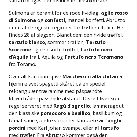
safran bruges 200 tusinde krokusblomster.
Sulmona er berømt for de røde hvidløg, 
aglio rosso 
di Sulmona
 og 
confetti
, mandel konfetti. Abruzzo 
er en af de rigeste regioner for trøfler i Italien. Her 
findes 28 af slagsen. Blandt dem den hvide trøffel, 
tartufo bianco
, sommer trøflen, 
Tartufo 
Scorzone
 og den sorte trøffel, 
Tartufo nero 
d’Aquila
 fra L'Aquila og 
Tartufo nero Teramano
fra Teramo.
Over alt kan man spise 
Maccheroni alla chitarra
, 
hjemmelavet spagetti skåret på en speciel 
rektangulær træramme med påspændte 
klavertråde i passende afstand.  Disse bliver som 
regel serveret med 
Ragù d’agnello
, lammeragout, 
den klassiske 
pomodoro e basilico
, basilikum og 
tomat sauce, andre varianter kan være 
ai funghi 
porcini
 med Karl Johan svampe, eller 
al tartufo
med trøfler. Fra Abruzzo kommer også den 