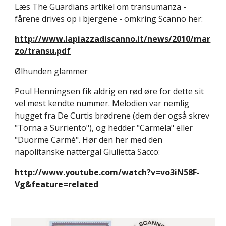
Læs The Guardians artikel om transumanza - 
fårene drives op i bjergene - omkring Scanno her:
http://www.lapiazzadiscanno.it/news/2010/mar
zo/transu.pdf
Ølhunden glammer
Poul Henningsen fik aldrig en rød øre for dette sit 
vel mest kendte nummer. Melodien var nemlig 
hugget fra De Curtis brødrene (dem der også skrev 
"Torna a Surriento"), og hedder "Carmela" eller 
"Duorme Carmè". Hør den her med den 
napolitanske nattergal Giulietta Sacco:
http://www.youtube.com/watch?v=vo3iN58F-
Vg&feature=related