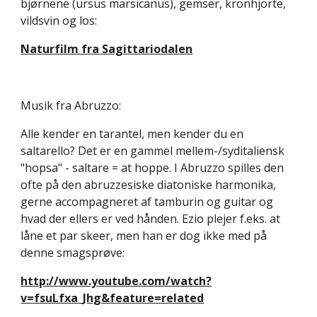
bjørnene (ursus marsicanus), gemser, kronhjorte, 
vildsvin og los:
Naturfilm fra Sagittariodalen
Musik fra Abruzzo:
Alle kender en tarantel, men kender du en 
saltarello? Det er en gammel mellem-/syditaliensk 
"hopsa" - saltare = at hoppe. I Abruzzo spilles den 
ofte på den abruzzesiske diatoniske harmonika, 
gerne accompagneret af tamburin og guitar og 
hvad der ellers er ved hånden. Ezio plejer f.eks. at 
låne et par skeer, men han er dog ikke med på 
denne smagsprøve:
http://www.youtube.com/watch?
v=fsuLfxa_Jhg&feature=related