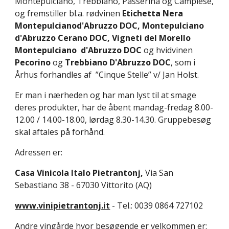
Montepulciano, Trebbiano, Passerina og Camplese, 
og fremstiller bl.a. rødvinen 
Etichetta Nera
Montepulcianod'Abruzzo DOC,
Montepulciano
d'Abruzzo Cerano DOC, Vigneti del Morello 
Montepulciano
d'Abruzzo DOC 
og
hvidvinen
Pecorino
 og 
Trebbiano D'Abruzzo DOC
, som i 
Århus forhandles af  ”Cinque Stelle” v/ Jan Holst.
Er man i nærheden og har man lyst til at smage 
deres produkter, har de åbent mandag-fredag 8.00-
12.00 / 14.00-18.00, lørdag 8.30-14.30. Gruppebesøg 
skal aftales på forhånd.
Adressen er:
Casa Vinicola Italo Pietrantonj, 
Via San 
Sebastiano 38 - 67030 Vittorito (AQ)
www.vinipietrantonj.it
 - Tel.: 0039 0864 727102
Andre vingårde hvor besøgende er velkommen er: